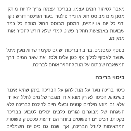
מעבר לטיהור המים עצמו, בבריכה עצמה צריך להיות מותקן
מסנן מים מבוסס חול או נייר פילטר. בעוד הפילטר דורש ניקוי
ידני כל יום או יומיים, המסנן מבוסס החול מנוקה כל כמה
שבועות באמצעות תהליך פשוט למדי שלא דורש להסיר אותו
ממקומו.
בנוסף למסננים, ברוב הבריכות יש גם סקימר שהוא מעין מיכל
שנועד לאסוף לכלוך צף כגון עלים ולסנן את שאר המים דרך
המשאבה שבתוכו על מנת להחזיר אותם לבריכה.
כיסוי בריכה
כיסוי בריכה נועד על מנת להגן על הבריכה בזמן שהיא איננה
בשימוש. הכיסוי לא רק מונע אידוי מוגבר של מים לחלל האוויר,
אלא גם מונע מילדים קטנים ובעלי חיים להיכנס לבריכה ללא
השגחה של מבוגרים (גורים כלבים יכולים לטבוע בבריכה
בקלות). הכיסויים הפשוטים ביותר הם יריעות פלסטיק פשוטות
המתאימות לגודל הבריכה, אך ישנם גם כיסויים חשמליים