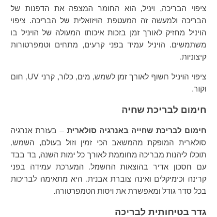
ציפוי הבריכה, ויניל, הוא החומר המצפה את הדפנות של
הבריכה ולמעשה זה המעטפת הויזואלית של הבריכה. ציפוי
הויניל מחזיק לאורך זמן בזכות איכותו המעולה של הויניל בו
משתמשים. הויניל עמיד בפני קרעים, מתחים וטמפרטורות
קיצוניות.
ציפוי הויניל חשוף לאורך זמן לשמש, מים, כלור, קרני UV, חום
וקור.
חימום לבריכת שחיה
חימום לבריכת שחייה באנרגיה סולארית
– בעזרת אנרגיה
סולארית המופקת מהמשאב הכי זמין וזול בעולם, השמש,
תוכלו ליהנות מבריכה מחוממת לאורך כל ימות השנה, בד בבד
עם חסכון אדיר בהוצאות החשמל. המערכת עמידה בפני
קרינה וכימיקלים ואינה צוברת אבנית. היא מתאימה לבריכות
בכל סדר גודל ומאפשרת את ויסות הטמפרטורה.
גדר בטיחותית לבריכה