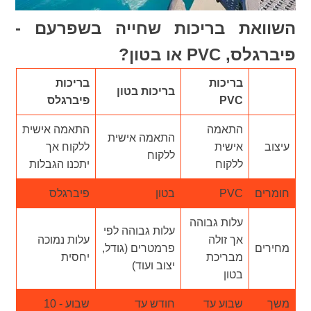
השוואת בריכות שחייה בשפרעם -
פיברגלס, PVC או בטון?
בריכות
בריכות
בריכות בטון
PVC
פיברגלס
התאמה
התאמה אישית
התאמה אישית
עיצוב
אישית
ללקוח אך
ללקוח
ללקוח
יתכנו הגבלות
חומרים
PVC
בטון
פיברגלס
עלות גבוהה
עלות גבוהה לפי
אך זולה
עלות נמוכה
מחירים
פרמטרים (גודל,
מבריכת
יחסית
יצוב ועוד)
בטון
משך
שבוע עד
חודש עד
שבוע - 10