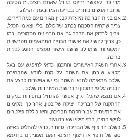
מדי כדי לאפשר רדיוס בגודל שאתם רוצים. זו הסיבה
שרוב האנשים בוחרים בבריכה המרובעת הרגילה.
אם בניית הבריכה מיועדת לבניין מגורים עם כמה דיירים,
צריך שתהיה הסכמה בכתב של כולם, בלי יוצא מן הכלל,
וצריך לבדוק את הדבר גם אם הבניינים הסמוכים. כמו
כן, צריך להשיג את אישורי הבנייה המתאימים מהרשויות
המקומיות. שימו לב שישנו אישור ספציפי הנוגע לבניית
בריכה.
אחרי השגת האישורים והתכנון, כדאי להיפגש עם בעל
מקצוע שיבחן את השטח על מנת לוודא שהבחירה
שלכם מתאימה לתנאי השטח וכי יש אפשרות לבצע את
הבנייה על פי התכנון והדרישות המיוחדות שלכם.
אם נמצא שהכל תקין, אפשר להתחיל בחפירות במקום
ההתקנה של הבריכה ויציקה של בטון. אחר כך, מקימים
את התשתית עבור הקמת הבריכה, והיא כוללת פילטרים
לניקוי המים, ברזי מילוי ושאיבה ועוד.
בשלב הריצוף של הבריכה וגדותיה, כדאי להחליט באיזה
סוג של חיפוי או ריצוף רוצים- האם מעוניינים בדוגמא