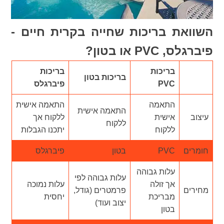
השוואת בריכות שחייה בקרית חיים -
פיברגלס, PVC או בטון?
בריכות
בריכות
בריכות בטון
PVC
פיברגלס
התאמה
התאמה אישית
התאמה אישית
עיצוב
אישית
ללקוח אך
ללקוח
ללקוח
יתכנו הגבלות
חומרים
PVC
בטון
פיברגלס
עלות גבוהה
עלות גבוהה לפי
אך זולה
עלות נמוכה
מחירים
פרמטרים (גודל,
מבריכת
יחסית
יצוב ועוד)
בטון