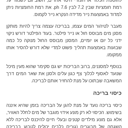
להוספת הכלור או חומרי חיטוי אחרים, חשוב גם לשמור על
רמת חומציות שבין 7.2 לבין 7.6 ph. את רמת החומציות ניתן
למדוד באמצעות נייר מדידה הנקרא נייר לקמוס.
מעבר לטיהור המים עצמו, בבריכה עצמה צריך להיות מותקן
מסנן מים מבוסס חול או נייר פילטר. בעוד הפילטר דורש ניקוי
ידני כל יום או יומיים, המסנן מבוסס החול מנוקה כל כמה
שבועות באמצעות תהליך פשוט למדי שלא דורש להסיר אותו
ממקומו.
בנוסף למסננים, ברוב הבריכות יש גם סקימר שהוא מעין מיכל
שנועד לאסוף לכלוך צף כגון עלים ולסנן את שאר המים דרך
המשאבה שבתוכו על מנת להחזיר אותם לבריכה.
כיסוי בריכה
כיסוי בריכה נועד על מנת להגן על הבריכה בזמן שהיא איננה
בשימוש. הכיסוי לא רק מונע אידוי מוגבר של מים לחלל האוויר,
אלא גם מונע מילדים קטנים ובעלי חיים להיכנס לבריכה ללא
השגחה של מבוגרים (גורים כלבים יכולים לטבוע בבריכה