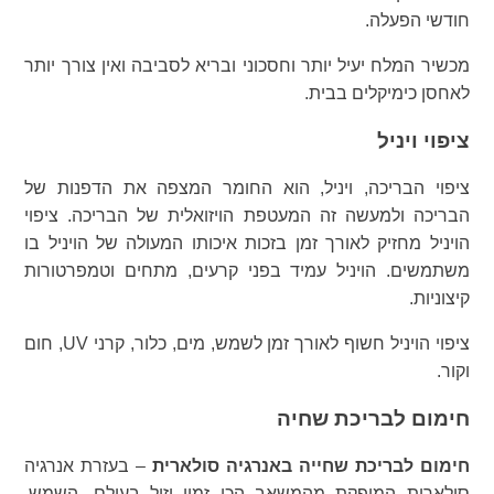
חודשי הפעלה.
מכשיר המלח יעיל יותר וחסכוני ובריא לסביבה ואין צורך יותר
לאחסן כימיקלים בבית.
ציפוי ויניל
ציפוי הבריכה, ויניל, הוא החומר המצפה את הדפנות של
הבריכה ולמעשה זה המעטפת הויזואלית של הבריכה. ציפוי
הויניל מחזיק לאורך זמן בזכות איכותו המעולה של הויניל בו
משתמשים. הויניל עמיד בפני קרעים, מתחים וטמפרטורות
קיצוניות.
ציפוי הויניל חשוף לאורך זמן לשמש, מים, כלור, קרני UV, חום
וקור.
חימום לבריכת שחיה
חימום לבריכת שחייה באנרגיה סולארית
– בעזרת אנרגיה
סולארית המופקת מהמשאב הכי זמין וזול בעולם, השמש,