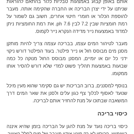
אותם באופן קבוע באמצעות טבליות כלור בהתאם להוראות
שניתנו על ידי יצרן הבריכה או החברה שהקימה אותה. מעבר
להוספת הכלור או חומרי חיטוי אחרים, חשוב גם לשמור על
רמת חומציות שבין 7.2 לבין 7.6 ph. את רמת החומציות ניתן
למדוד באמצעות נייר מדידה הנקרא נייר לקמוס.
מעבר לטיהור המים עצמו, בבריכה עצמה צריך להיות מותקן
מסנן מים מבוסס חול או נייר פילטר. בעוד הפילטר דורש ניקוי
ידני כל יום או יומיים, המסנן מבוסס החול מנוקה כל כמה
שבועות באמצעות תהליך פשוט למדי שלא דורש להסיר אותו
ממקומו.
בנוסף למסננים, ברוב הבריכות יש גם סקימר שהוא מעין מיכל
שנועד לאסוף לכלוך צף כגון עלים ולסנן את שאר המים דרך
המשאבה שבתוכו על מנת להחזיר אותם לבריכה.
כיסוי בריכה
כיסוי בריכה נועד על מנת להגן על הבריכה בזמן שהיא איננה
בשימוש. הכיסוי לא רק מונע אידוי מוגבר של מים לחלל האוויר,