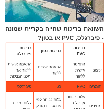
השוואת בריכות שחייה בקריית שמונה
- פיברגלס, PVC או בטון?
בריכות
בריכות
בריכות בטון
PVC
פיברגלס
התאמה
התאמה אישית
התאמה אישית
עיצוב
אישית
ללקוח אך
ללקוח
ללקוח
יתכנו הגבלות
חומרים
PVC
בטון
פיברגלס
עלות גבוהה
עלות גבוהה לפי
אך זולה
עלות נמוכה
מחירים
פרמטרים (גודל,
מבריכת
יחסית