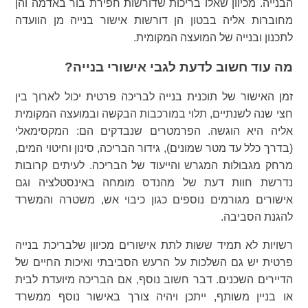
הבנייה. מכיוון שאלו בריכות שדורשות חפירת בור באדמה והן
מחוברות אליה בבטון הן דורשות אישור בנייה מן הוועדה
לתכנון ובנייה של המועצה המקומית.
מה עוד חשוב לדעת לגבי אישורי בנייה?
זמן האישור של תוכנית בנייה לבריכה פרטית יכול לארוך בין
חצי שנה לשנתיים, תלוי במורכבות הבקשה ובמועצה המקומית
אליה היא הוגשה. הפרמטרים שנבדקים הם: המקסימאלי
(בדרך כלל עד מטר שמונים), גידור הבריכה, סינון וחיטוי המים,
מרחק מגבולות המגרש והייעוד של הבריכה. לעיתים קרובות
נדרשת חוות דעת של מהנדס מומחה באינסטלציה וגם
אישורים מגורמים נוספים כגון כיבוי אש, משטרה והמשרד
להגנת הסביבה.
רשויות לא תמיד ששות לתת אישורים מכיוון שלבריכת בנייה
פרטית יש גם השלכות על הרעש הסביבתי ואיכות החיים של
הדיירים השכנים. דבר חשוב נוסף, אם הבריכה מיועדת לבית
או בניין משותף, ייתכן ויהיה צורך באישור נוסף ממשרד