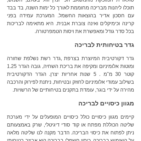
תוכלו ליהנות מבריכה מחוממת לאורך כל ימות השנה, בד בבד
עם חסכון אדיר בהוצאות החשמל. המערכת עמידה בפני
קרינה וכימיקלים ואינה צוברת אבנית. היא מתאימה לבריכות
בכל סדר גודל ומאפשרת את ויסות הטמפרטורה.
גדר בטיחותית לבריכה
גדר דקורטיבית המיוצרת בצרפת ,גדר רשת נשלפת שחורה
ומוטות אלומיניום ומקיפה את בריכת השחיה, גובה הגדר 1.25
קוטר 30 מ"מ . 5 שנות אחריות יצרן. הגדר הדקורטיבית
בשילוב עמודי אלומיניום לחוזק ובטיחות, ניתנת לפירוק והרכבה
מהירה על ידי בוגר, עומדת בתקנים בטיחותיים של הרשויות.
מגוון כיסויים לבריכה
קיימים מגוון כיסויים כולל כיסויים המופעלים על ידי מערכת
שליטה הכוללת מפתח או קוד סודי דיגיטלי, שרק באמצעותם
ניתן לפתוח את כיסוי הבריכה. הדבר מקנה לנו שליטה מלאה
על השימוש בבריכה. כיסוי חשמלי בבריכה הוא אביזר בטיחותי