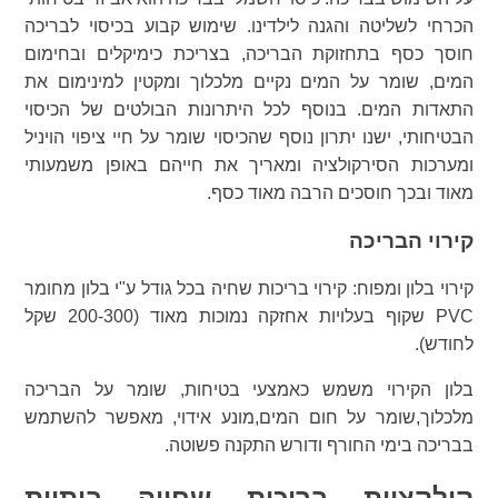
הכרחי לשליטה והגנה לילדינו. שימוש קבוע בכיסוי לבריכה
חוסך כסף בתחזוקת הבריכה, בצריכת כימיקלים ובחימום
המים, שומר על המים נקיים מלכלוך ומקטין למינימום את
התאדות המים. בנוסף לכל היתרונות הבולטים של הכיסוי
הבטיחותי, ישנו יתרון נוסף שהכיסוי שומר על חיי ציפוי הויניל
ומערכות הסירקולציה ומאריך את חייהם באופן משמעותי
מאוד ובכך חוסכים הרבה מאוד כסף.
קירוי הבריכה
קירוי בלון ומפוח: קירוי בריכות שחיה בכל גודל ע"י בלון מחומר
PVC שקוף בעלויות אחזקה נמוכות מאוד (200-300 שקל
לחודש).
בלון הקירוי משמש כאמצעי בטיחות, שומר על הבריכה
מלכלוך,שומר על חום המים,מונע אידוי, מאפשר להשתמש
בבריכה בימי החורף ודורש התקנה פשוטה.
קולקציית בריכות שחייה ביתיות