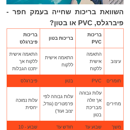
השוואת בריכות שחייה בעמק חפר -
פיברגלס, PVC או בטון?
בריכות
בריכות
בריכות בטון
PVC
פיברגלס
התאמה
התאמה אישית
התאמה אישית
עיצוב
אישית
ללקוח אך
ללקוח
ללקוח
יתכנו הגבלות
חומרים
PVC
בטון
פיברגלס
עלות גבוהה
עלות גבוהה לפי
אך זולה
עלות נמוכה
מחירים
פרמטרים (גודל,
מבריכת
יחסית
יצוב ועוד)
בטון
משך
שבוע עד
חודש עד
שבוע - 10