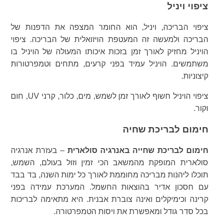
ציפוי ויניל
ציפוי הבריכה, ויניל, הוא החומר המצפה את הדפנות של
הבריכה ולמעשה זה המעטפת הויזואלית של הבריכה. ציפוי
הויניל מחזיק לאורך זמן בזכות איכותו המעולה של הויניל בו
משתמשים. הויניל עמיד בפני קרעים, מתחים וטמפרטורות
קיצוניות.
ציפוי הויניל חשוף לאורך זמן לשמש, מים, כלור, קרני UV, חום
וקור.
חימום לבריכת שחיה
חימום לבריכת שחייה באנרגיה סולארית
– בעזרת אנרגיה
סולארית המופקת מהמשאב הכי זמין וזול בעולם, השמש,
תוכלו ליהנות מבריכה מחוממת לאורך כל ימות השנה, בד בבד
עם חסכון אדיר בהוצאות החשמל. המערכת עמידה בפני
קרינה וכימיקלים ואינה צוברת אבנית. היא מתאימה לבריכות
בכל סדר גודל ומאפשרת את ויסות הטמפרטורה.