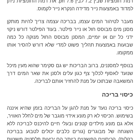
רמת חומציות שבין 7.2 לבין 7.6 ph. את רמת החומציות ניתן
למדוד באמצעות נייר מדידה הנקרא נייר לקמוס.
מעבר לטיהור המים עצמו, בבריכה עצמה צריך להיות מותקן
מסנן מים מבוסס חול או נייר פילטר. בעוד הפילטר דורש ניקוי
ידני כל יום או יומיים, המסנן מבוסס החול מנוקה כל כמה
שבועות באמצעות תהליך פשוט למדי שלא דורש להסיר אותו
ממקומו.
בנוסף למסננים, ברוב הבריכות יש גם סקימר שהוא מעין מיכל
שנועד לאסוף לכלוך צף כגון עלים ולסנן את שאר המים דרך
המשאבה שבתוכו על מנת להחזיר אותם לבריכה.
כיסוי בריכה
כיסוי בריכה נועד על מנת להגן על הבריכה בזמן שהיא איננה
בשימוש. הכיסוי לא רק מונע אידוי מוגבר של מים לחלל האוויר,
אלא גם מונע מילדים קטנים ובעלי חיים להיכנס לבריכה ללא
השגחה של מבוגרים (גורים כלבים יכולים לטבוע בבריכה
בקלות). הכיסויים הפשוטים ביותר הם יריעות פלסטיק פשוטות