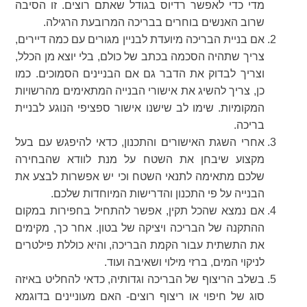
מדי כדי לאפשר רדיוס בגודל שאתם רוצים. זו הסיבה
שרוב האנשים בוחרים בבריכה המרובעת הרגילה.
אם בניית הבריכה מיועדת לבניין מגורים עם כמה דיירים,
צריך שתהיה הסכמה בכתב של כולם, בלי יוצא מן הכלל,
וצריך לבדוק את הדבר גם אם הבניינים הסמוכים. כמו
כן, צריך להשיג את אישורי הבנייה המתאימים מהרשויות
המקומיות. שימו לב שישנו אישור ספציפי הנוגע לבניית
בריכה.
אחרי השגת האישורים והתכנון, כדאי להיפגש עם בעל
מקצוע שיבחן את השטח על מנת לוודא שהבחירה
שלכם מתאימה לתנאי השטח וכי יש אפשרות לבצע את
הבנייה על פי התכנון והדרישות המיוחדות שלכם.
אם נמצא שהכל תקין, אפשר להתחיל בחפירות במקום
ההתקנה של הבריכה ויציקה של בטון. אחר כך, מקימים
את התשתית עבור הקמת הבריכה, והיא כוללת פילטרים
לניקוי המים, ברזי מילוי ושאיבה ועוד.
בשלב הריצוף של הבריכה וגדותיה, כדאי להחליט באיזה
סוג של חיפוי או ריצוף רוצים- האם מעוניינים בדוגמא