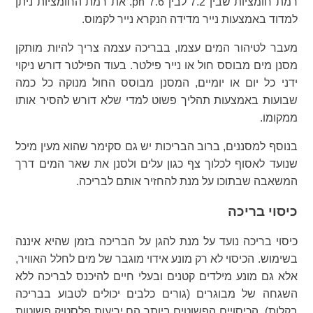
רמת חומציות שבין 7.2 לבין 7.6 ph. את רמת החומציות ניתן
למדוד באמצעות נייר מדידה הנקרא נייר לקמוס.
מעבר לטיהור המים עצמו, בבריכה עצמה צריך להיות מותקן
מסנן מים מבוסס חול או נייר פילטר. בעוד הפילטר דורש ניקוי
ידני כל יום או יומיים, המסנן מבוסס החול מנוקה כל כמה
שבועות באמצעות תהליך פשוט למדי שלא דורש להסיר אותו
ממקומו.
בנוסף למסננים, ברוב הבריכות יש גם סקימר שהוא מעין מיכל
שנועד לאסוף לכלוך צף כגון עלים ולסנן את שאר המים דרך
המשאבה שבתוכו על מנת להחזיר אותם לבריכה.
כיסוי בריכה
כיסוי בריכה נועד על מנת להגן על הבריכה בזמן שהיא איננה
בשימוש. הכיסוי לא רק מונע אידוי מוגבר של מים לחלל האוויר,
אלא גם מונע מילדים קטנים ובעלי חיים להיכנס לבריכה ללא
השגחה של מבוגרים (גורים כלבים יכולים לטבוע בבריכה
בקלות). הכיסויים הפשוטים ביותר הם יריעות פלסטיק פשוטות