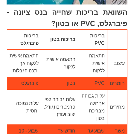
השוואת בריכות שחייה בנס ציונה -
פיברגלס, PVC או בטון?
בריכות
בריכות
בריכות בטון
PVC
פיברגלס
התאמה
התאמה אישית
התאמה אישית
עיצוב
אישית
ללקוח אך
ללקוח
ללקוח
יתכנו הגבלות
חומרים
PVC
בטון
פיברגלס
עלות גבוהה
עלות גבוהה לפי
אך זולה
עלות נמוכה
מחירים
פרמטרים (גודל,
מבריכת
יחסית
יצוב ועוד)
בטון
משך
שבוע עד
חודש עד
שבוע - 10