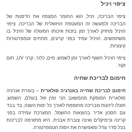
ציפוי ויניל
ציפוי הבריכה, ויניל, הוא החומר המצפה את הדפנות של
הבריכה ולמעשה זה המעטפת הויזואלית של הבריכה. ציפוי
הויניל מחזיק לאורך זמן בזכות איכותו המעולה של הויניל בו
משתמשים. הויניל עמיד בפני קרעים, מתחים וטמפרטורות
קיצוניות.
ציפוי הויניל חשוף לאורך זמן לשמש, מים, כלור, קרני UV, חום
וקור.
חימום לבריכת שחיה
חימום לבריכת שחייה באנרגיה סולארית
– בעזרת אנרגיה
סולארית המופקת מהמשאב הכי זמין וזול בעולם, השמש,
תוכלו ליהנות מבריכה מחוממת לאורך כל ימות השנה, בד בבד
עם חסכון אדיר בהוצאות החשמל. המערכת עמידה בפני
קרינה וכימיקלים ואינה צוברת אבנית. היא מתאימה לבריכות
בכל סדר גודל ומאפשרת את ויסות הטמפרטורה.