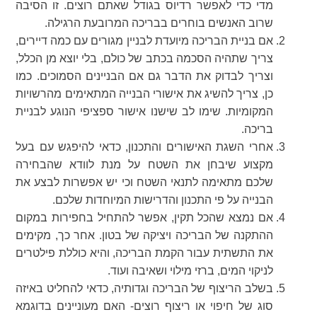
מדי כדי לאפשר רדיוס בגודל שאתם רוצים. זו הסיבה
שרוב האנשים בוחרים בבריכה המרובעת הרגילה.
אם בניית הבריכה מיועדת לבניין מגורים עם כמה דיירים,
צריך שתהיה הסכמה בכתב של כולם, בלי יוצא מן הכלל,
וצריך לבדוק את הדבר גם אם הבניינים הסמוכים. כמו
כן, צריך להשיג את אישורי הבנייה המתאימים מהרשויות
המקומיות. שימו לב שישנו אישור ספציפי הנוגע לבניית
בריכה.
אחרי השגת האישורים והתכנון, כדאי להיפגש עם בעל
מקצוע שיבחן את השטח על מנת לוודא שהבחירה
שלכם מתאימה לתנאי השטח וכי יש אפשרות לבצע את
הבנייה על פי התכנון והדרישות המיוחדות שלכם.
אם נמצא שהכל תקין, אפשר להתחיל בחפירות במקום
ההתקנה של הבריכה ויציקה של בטון. אחר כך, מקימים
את התשתית עבור הקמת הבריכה, והיא כוללת פילטרים
לניקוי המים, ברזי מילוי ושאיבה ועוד.
בשלב הריצוף של הבריכה וגדותיה, כדאי להחליט באיזה
סוג של חיפוי או ריצוף רוצים- האם מעוניינים בדוגמא