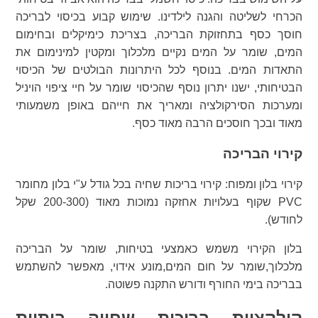
הכרחי לשליטה והגנה לילדינו. שימוש קבוע בכיסוי לבריכה
חוסך כסף בתחזוקת הבריכה, בצריכת כימיקלים ובחימום
המים, שומר על המים נקיים מלכלוך ומקטין למינימום את
התאדות המים. בנוסף לכל היתרונות הבולטים של הכיסוי
הבטיחותי, ישנו יתרון נוסף שהכיסוי שומר על חיי ציפוי הויניל
ומערכות הסירקולציה ומאריך את חייהם באופן משמעותי
מאוד ובכך חוסכים הרבה מאוד כסף.
קירוי הבריכה
קירוי בלון ומפוח: קירוי בריכות שחיה בכל גודל ע"י בלון מחומר
PVC שקוף בעלויות אחזקה נמוכות מאוד (200-300 שקל
לחודש).
בלון הקירוי משמש כאמצעי בטיחות, שומר על הבריכה
מלכלוך,שומר על חום המים,מונע אידוי, מאפשר להשתמש
בבריכה בימי החורף ודורש התקנה פשוטה.
קולקציית בריכות שחייה ביתיות