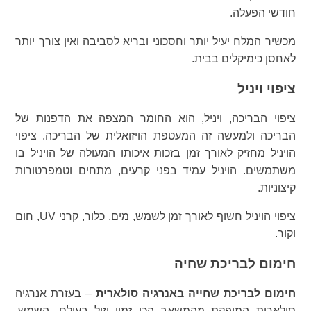
חודשי הפעלה.
מכשיר המלח יעיל יותר וחסכוני ובריא לסביבה ואין צורך יותר
לאחסן כימיקלים בבית.
ציפוי ויניל
ציפוי הבריכה, ויניל, הוא החומר המצפה את הדפנות של
הבריכה ולמעשה זה המעטפת הויזואלית של הבריכה. ציפוי
הויניל מחזיק לאורך זמן בזכות איכותו המעולה של הויניל בו
משתמשים. הויניל עמיד בפני קרעים, מתחים וטמפרטורות
קיצוניות.
ציפוי הויניל חשוף לאורך זמן לשמש, מים, כלור, קרני UV, חום
וקור.
חימום לבריכת שחיה
חימום לבריכת שחייה באנרגיה סולארית
– בעזרת אנרגיה
סולארית המופקת מהמשאב הכי זמין וזול בעולם, השמש,