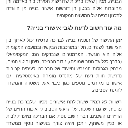
הבנייה. מכיוון שאלו בריכות שדורשות חפירת בור באדמה והן
מחוברות אליה בבטון הן דורשות אישור בנייה מן הוועדה
לתכנון ובנייה של המועצה המקומית.
מה עוד חשוב לדעת לגבי אישורי בנייה?
זמן האישור של תוכנית בנייה לבריכה פרטית יכול לארוך בין
חצי שנה לשנתיים, תלוי במורכבות הבקשה ובמועצה המקומית
אליה היא הוגשה. הפרמטרים שנבדקים הם: המקסימאלי
(בדרך כלל עד מטר שמונים), גידור הבריכה, סינון וחיטוי המים,
מרחק מגבולות המגרש והייעוד של הבריכה. לעיתים קרובות
נדרשת חוות דעת של מהנדס מומחה באינסטלציה וגם
אישורים מגורמים נוספים כגון כיבוי אש, משטרה והמשרד
להגנת הסביבה.
רשויות לא תמיד ששות לתת אישורים מכיוון שלבריכת בנייה
פרטית יש גם השלכות על הרעש הסביבתי ואיכות החיים של
הדיירים השכנים. דבר חשוב נוסף, אם הבריכה מיועדת לבית
או בניין משותף, ייתכן ויהיה צורך באישור נוסף ממשרד