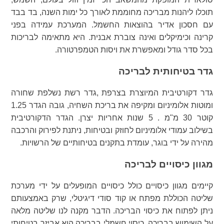
תוכלו ליהנות מבריכה מחוממת לאורך כל ימות השנה, בד בבד
עם חסכון אדיר בהוצאות החשמל. המערכת עמידה בפני
קרינה וכימיקלים ואינה צוברת אבנית. היא מתאימה לבריכות
בכל סדר גודל ומאפשרת את ויסות הטמפרטורה.
גדר בטיחותית לבריכה
גדר דקורטיבית המיוצרת בצרפת ,גדר רשת נשלפת שחורה
ומוטות אלומיניום ומקיפה את בריכת השחיה, גובה הגדר 1.25
קוטר 30 מ"מ . 5 שנות אחריות יצרן. הגדר הדקורטיבית
בשילוב עמודי אלומיניום לחוזק ובטיחות, ניתנת לפירוק והרכבה
מהירה על ידי בוגר, עומדת בתקנים בטיחותיים של הרשויות.
מגוון כיסויים לבריכה
קיימים מגוון כיסויים כולל כיסויים המופעלים על ידי מערכת
שליטה הכוללת מפתח או קוד סודי דיגיטלי, שרק באמצעותם
ניתן לפתוח את כיסוי הבריכה. הדבר מקנה לנו שליטה מלאה
על השימוש בבריכה. כיסוי חשמלי בבריכה הוא אביזר בטיחותי