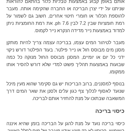
אותם באופן קבוע באמצעות טבליות כלור בהתאם להוראות
שניתנו על ידי יצרן הבריכה או החברה שהקימה אותה. מעבר
להוספת הכלור או חומרי חיטוי אחרים, חשוב גם לשמור על
רמת חומציות שבין 7.2 לבין 7.6 ph. את רמת החומציות ניתן
למדוד באמצעות נייר מדידה הנקרא נייר לקמוס.
מעבר לטיהור המים עצמו, בבריכה עצמה צריך להיות מותקן
מסנן מים מבוסס חול או נייר פילטר. בעוד הפילטר דורש ניקוי
ידני כל יום או יומיים, המסנן מבוסס החול מנוקה כל כמה
שבועות באמצעות תהליך פשוט למדי שלא דורש להסיר אותו
ממקומו.
בנוסף למסננים, ברוב הבריכות יש גם סקימר שהוא מעין מיכל
שנועד לאסוף לכלוך צף כגון עלים ולסנן את שאר המים דרך
המשאבה שבתוכו על מנת להחזיר אותם לבריכה.
כיסוי בריכה
כיסוי בריכה נועד על מנת להגן על הבריכה בזמן שהיא איננה
בשימוש. הכיסוי לא רק מונע אידוי מוגבר של מים לחלל האוויר,