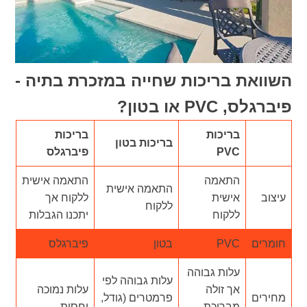
השוואת בריכות שחייה במזכרת בתיה -
פיברגלס, PVC או בטון?
בריכות
בריכות
בריכות בטון
PVC
פיברגלס
התאמה
התאמה אישית
התאמה אישית
עיצוב
אישית
ללקוח אך
ללקוח
ללקוח
יתכנו הגבלות
חומרים
PVC
בטון
פיברגלס
עלות גבוהה
עלות גבוהה לפי
אך זולה
עלות נמוכה
מחירים
פרמטרים (גודל,
מבריכת
יחסית