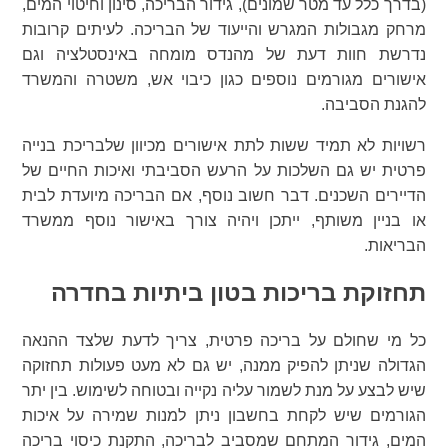
(בדרך כלל עד מטר שמונים), גידור הבריכה, סינון וחיטוי המים,
מרחק מגבולות המגרש והייעוד של הבריכה. לעיתים קרובות
נדרשת חוות דעת של מהנדס מומחה באינסטלציה וגם
אישורים מגורמים נוספים כגון כיבוי אש, משטרה והמשרד
להגנת הסביבה.
רשויות לא תמיד ששות לתת אישורים מכיוון שלבריכת בנייה
פרטית יש גם השלכות על הרעש הסביבתי ואיכות החיים של
הדיירים השכנים. דבר חשוב נוסף, אם הבריכה מיועדת לבית
או בניין משותף, ייתכן ויהיה צורך באישור נוסף ממשרד
הבריאות.
תחזוקת בריכות בטון ביתיות בחדרה
כל מי שחולם על בריכה פרטית, צריך לדעת שלצד ההנאה
הגדולה שניתן להפיק ממנה, יש גם לא מעט פעולות תחזוקה
שיש לבצע על מנת לשמור עליה נקייה ובטוחה לשימוש. בין יתר
הגורמים שיש לקחת בחשבון ניתן למנות שמירה על איכות
המים, גידור המתחם שמסביב לבריכה, התקנת כיסוי בריכה