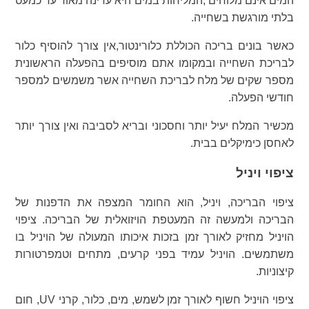
המים אינם מלוחים ,המליחות במים היא עדינה מאוד עד כמעט
בלתי מורגשת בשחייה.
כאשר בונים בריכה הכוללת כלורינטור,אין צורך להוסיף כלור
לבריכת השחייה ובמקומו אתם מוסיפים בהפעלה הראשונית
מספר שקים של מלח לבריכת השחייה אשר משמשים למספר
חודשי הפעלה.
מכשיר המלח יעיל יותר וחסכוני ובריא לסביבה ואין צורך יותר
לאחסן כימיקלים בבית.
ציפוי ויניל
ציפוי הבריכה, ויניל, הוא החומר המצפה את הדפנות של
הבריכה ולמעשה זה המעטפת הויזואלית של הבריכה. ציפוי
הויניל מחזיק לאורך זמן בזכות איכותו המעולה של הויניל בו
משתמשים. הויניל עמיד בפני קרעים, מתחים וטמפרטורות
קיצוניות.
ציפוי הויניל חשוף לאורך זמן לשמש, מים, כלור, קרני UV, חום