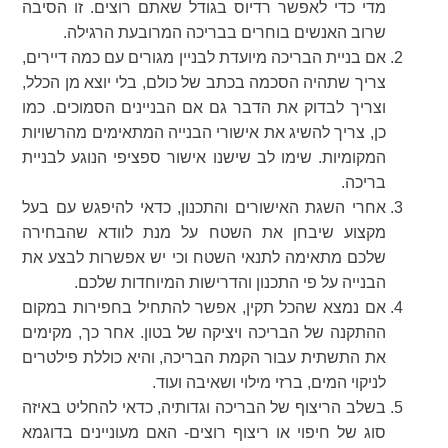
מדי כדי לאפשר רדיוס בגודל שאתם רוצים. זו הסיבה
שרוב האנשים בוחרים בבריכה המרובעת הרגילה.
אם בניית הבריכה מיועדת לבניין מגורים עם כמה דיירים,
צריך שתהיה הסכמה בכתב של כולם, בלי יוצא מן הכלל,
וצריך לבדוק את הדבר גם אם הבניינים הסמוכים. כמו
כן, צריך להשיג את אישורי הבנייה המתאימים מהרשויות
המקומיות. שימו לב שישנו אישור ספציפי הנוגע לבניית
בריכה.
אחרי השגת האישורים והתכנון, כדאי להיפגש עם בעל
מקצוע שיבחן את השטח על מנת לוודא שהבחירה
שלכם מתאימה לתנאי השטח וכי יש אפשרות לבצע את
הבנייה על פי התכנון והדרישות המיוחדות שלכם.
אם נמצא שהכל תקין, אפשר להתחיל בחפירות במקום
ההתקנה של הבריכה ויציקה של בטון. אחר כך, מקימים
את התשתית עבור הקמת הבריכה, והיא כוללת פילטרים
לניקוי המים, ברזי מילוי ושאיבה ועוד.
בשלב הריצוף של הבריכה וגדותיה, כדאי להחליט באיזה
סוג של חיפוי או ריצוף רוצים- האם מעוניינים בדוגמא