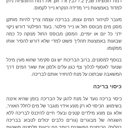
רמת חומציות שבין 7.2 לבין 7.6 ph. את רמת החומציות ניתן
למדוד באמצעות נייר מדידה הנקרא נייר לקמוס.
מעבר לטיהור המים עצמו, בבריכה עצמה צריך להיות מותקן
מסנן מים מבוסס חול או נייר פילטר. בעוד הפילטר דורש ניקוי
ידני כל יום או יומיים, המסנן מבוסס החול מנוקה כל כמה
שבועות באמצעות תהליך פשוט למדי שלא דורש להסיר אותו
ממקומו.
בנוסף למסננים, ברוב הבריכות יש גם סקימר שהוא מעין מיכל
שנועד לאסוף לכלוך צף כגון עלים ולסנן את שאר המים דרך
המשאבה שבתוכו על מנת להחזיר אותם לבריכה.
כיסוי בריכה
כיסוי בריכה נועד על מנת להגן על הבריכה בזמן שהיא איננה
בשימוש. הכיסוי לא רק מונע אידוי מוגבר של מים לחלל האוויר,
אלא גם מונע מילדים קטנים ובעלי חיים להיכנס לבריכה ללא
השגחה של מבוגרים (גורים כלבים יכולים לטבוע בבריכה
בקלות). הכיסויים הפשוטים ביותר הם יריעות פלסטיק פשוטות