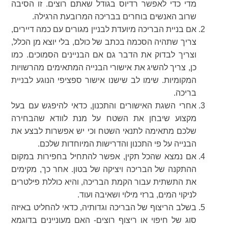
מדי כדי לאפשר רדיוס בגודל שאתם רוצים. זו הסיבה
שרוב האנשים בוחרים בבריכה המרובעת הרגילה.
אם בניית הבריכה מיועדת לבניין מגורים עם כמה דיירים,
צריך שתהיה הסכמה בכתב של כולם, בלי יוצא מן הכלל,
וצריך לבדוק את הדבר גם אם הבניינים הסמוכים. כמו
כן, צריך להשיג את אישורי הבנייה המתאימים מהרשויות
המקומיות. שימו לב שישנו אישור ספציפי הנוגע לבניית
בריכה.
אחרי השגת האישורים והתכנון, כדאי להיפגש עם בעל
מקצוע שיבחן את השטח על מנת לוודא שהבחירה
שלכם מתאימה לתנאי השטח וכי יש אפשרות לבצע את
הבנייה על פי התכנון והדרישות המיוחדות שלכם.
אם נמצא שהכל תקין, אפשר להתחיל בחפירות במקום
ההתקנה של הבריכה ויציקה של בטון. אחר כך, מקימים
את התשתית עבור הקמת הבריכה, והיא כוללת פילטרים
לניקוי המים, ברזי מילוי ושאיבה ועוד.
בשלב הריצוף של הבריכה וגדותיה, כדאי להחליט באיזה
סוג של חיפוי או ריצוף רוצים- האם מעוניינים בדוגמא