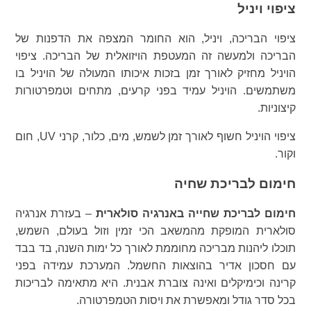
ציפוי ויניל
ציפוי הבריכה, ויניל, הוא החומר המצפה את הדפנות של
הבריכה ולמעשה זה המעטפת הויזואלית של הבריכה. ציפוי
הויניל מחזיק לאורך זמן בזכות איכותו המעולה של הויניל בו
משתמשים. הויניל עמיד בפני קרעים, מתחים וטמפרטורות
קיצוניות.
ציפוי הויניל חשוף לאורך זמן לשמש, מים, כלור, קרני UV, חום
וקור.
חימום לבריכת שחיה
חימום לבריכת שחייה באנרגיה סולארית
– בעזרת אנרגיה
סולארית המופקת מהמשאב הכי זמין וזול בעולם, השמש,
תוכלו ליהנות מבריכה מחוממת לאורך כל ימות השנה, בד בבד
עם חסכון אדיר בהוצאות החשמל. המערכת עמידה בפני
קרינה וכימיקלים ואינה צוברת אבנית. היא מתאימה לבריכות
בכל סדר גודל ומאפשרת את ויסות הטמפרטורה.