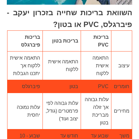
השוואת בריכות שחייה בזכרון יעקב -
פיברגלס, PVC או בטון?
בריכות
בריכות
בריכות בטון
PVC
פיברגלס
התאמה
התאמה אישית
התאמה אישית
עיצוב
אישית
ללקוח אך
ללקוח
ללקוח
יתכנו הגבלות
חומרים
PVC
בטון
פיברגלס
עלות גבוהה
עלות גבוהה לפי
אך זולה
עלות נמוכה
מחירים
פרמטרים (גודל,
מבריכת
יחסית
יצוב ועוד)
בטון
משך
שבוע עד
חודש עד
שבוע - 10