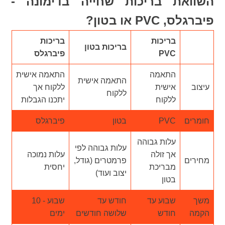
השוואת בריכות שחייה בדימונה -
פיברגלס, PVC או בטון?
בריכות
בריכות
בריכות בטון
PVC
פיברגלס
התאמה
התאמה אישית
התאמה אישית
עיצוב
אישית
ללקוח אך
ללקוח
ללקוח
יתכנו הגבלות
חומרים
PVC
בטון
פיברגלס
עלות גבוהה
עלות גבוהה לפי
אך זולה
עלות נמוכה
מחירים
פרמטרים (גודל,
מבריכת
יחסית
יצוב ועוד)
בטון
משך
שבוע עד
חודש עד
שבוע - 10
הקמה
חודש
שלושה חודשים
ימים