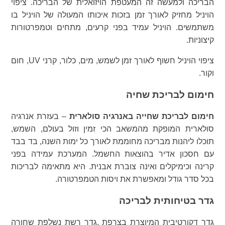
הבריכה ולמעשה זה המעטפת הויזואלית של הבריכה. ציפוי
הויניל מחזיק לאורך זמן בזכות איכותו המעולה של הויניל בו
משתמשים. הויניל עמיד בפני קרעים, מתחים וטמפרטורות
קיצוניות.
ציפוי הויניל חשוף לאורך זמן לשמש, מים, כלור, קרני UV, חום
וקור.
חימום לבריכת שחיה
חימום לבריכת שחייה באנרגיה סולארית
– בעזרת אנרגיה
סולארית המופקת מהמשאב הכי זמין וזול בעולם, השמש,
תוכלו ליהנות מבריכה מחוממת לאורך כל ימות השנה, בד בבד
עם חסכון אדיר בהוצאות החשמל. המערכת עמידה בפני
קרינה וכימיקלים ואינה צוברת אבנית. היא מתאימה לבריכות
בכל סדר גודל ומאפשרת את ויסות הטמפרטורה.
גדר בטיחותית לבריכה
גדר דקורטיבית המיוצרת בצרפת ,גדר רשת נשלפת שחורה