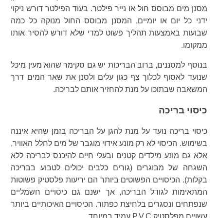
מסנן מים מבוסס חול או נייר פילטר. בעוד הפילטר דורש ניקוי
ידני כל יום או יומיים, המסנן מבוסס החול מנוקה כל כמה
שבועות באמצעות תהליך פשוט למדי שלא דורש להסיר אותו
ממקומו.
בנוסף למסננים, ברוב הבריכות יש גם סקימר שהוא מעין מיכל
שנועד לאסוף לכלוך צף כגון עלים ולסנן את שאר המים דרך
המשאבה שבתוכו על מנת להחזיר אותם לבריכה.
כיסוי בריכה
כיסוי בריכה נועד על מנת להגן על הבריכה בזמן שהיא איננה
בשימוש. הכיסוי לא רק מונע אידוי מוגבר של מים לחלל האוויר,
אלא גם מונע מילדים קטנים ובעלי חיים להיכנס לבריכה ללא
השגחה של מבוגרים (גורים כלבים יכולים לטבוע בבריכה
בקלות). הכיסויים הפשוטים ביותר הם יריעות פלסטיק פשוטות
המתאימות לגודל הבריכה, אך ישנם גם כיסויים חשמליים
שנפתחים ונסגרים בלחיצת כפתור. הכיסויים האיכותיים ביותר
עשויים מפלסטיק P.V.C עמיד במיוחד.