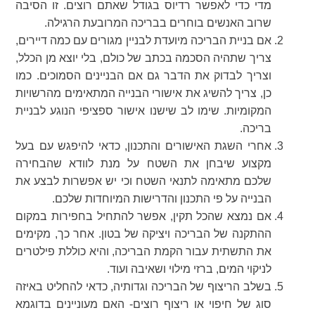
מדי כדי לאפשר רדיוס בגודל שאתם רוצים. זו הסיבה
שרוב האנשים בוחרים בבריכה המרובעת הרגילה.
אם בניית הבריכה מיועדת לבניין מגורים עם כמה דיירים,
צריך שתהיה הסכמה בכתב של כולם, בלי יוצא מן הכלל,
וצריך לבדוק את הדבר גם אם הבניינים הסמוכים. כמו
כן, צריך להשיג את אישורי הבנייה המתאימים מהרשויות
המקומיות. שימו לב שישנו אישור ספציפי הנוגע לבניית
בריכה.
אחרי השגת האישורים והתכנון, כדאי להיפגש עם בעל
מקצוע שיבחן את השטח על מנת לוודא שהבחירה
שלכם מתאימה לתנאי השטח וכי יש אפשרות לבצע את
הבנייה על פי התכנון והדרישות המיוחדות שלכם.
אם נמצא שהכל תקין, אפשר להתחיל בחפירות במקום
ההתקנה של הבריכה ויציקה של בטון. אחר כך, מקימים
את התשתית עבור הקמת הבריכה, והיא כוללת פילטרים
לניקוי המים, ברזי מילוי ושאיבה ועוד.
בשלב הריצוף של הבריכה וגדותיה, כדאי להחליט באיזה
סוג של חיפוי או ריצוף רוצים- האם מעוניינים בדוגמא