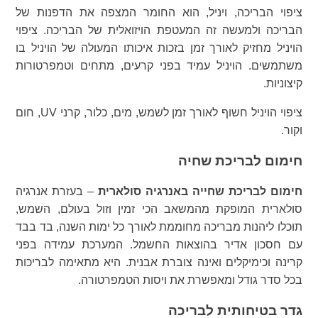
ציפוי הבריכה, ויניל, הוא החומר המצפה את הדפנות של
הבריכה ולמעשה זה המעטפת הויזואלית של הבריכה. ציפוי
הויניל מחזיק לאורך זמן בזכות איכותו המעולה של הויניל בו
משתמשים. הויניל עמיד בפני קרעים, מתחים וטמפרטורות
קיצוניות.
ציפוי הויניל חשוף לאורך זמן לשמש, מים, כלור, קרני UV, חום
וקור.
חימום לבריכת שחיה
חימום לבריכת שחייה באנרגיה סולארית
– בעזרת אנרגיה
סולארית המופקת מהמשאב הכי זמין וזול בעולם, השמש,
תוכלו ליהנות מבריכה מחוממת לאורך כל ימות השנה, בד בבד
עם חסכון אדיר בהוצאות החשמל. המערכת עמידה בפני
קרינה וכימיקלים ואינה צוברת אבנית. היא מתאימה לבריכות
בכל סדר גודל ומאפשרת את ויסות הטמפרטורה.
גדר בטיחותית לבריכה