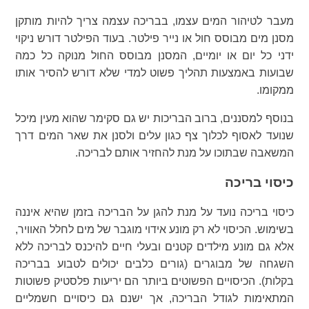
מעבר לטיהור המים עצמו, בבריכה עצמה צריך להיות מותקן
מסנן מים מבוסס חול או נייר פילטר. בעוד הפילטר דורש ניקוי
ידני כל יום או יומיים, המסנן מבוסס החול מנוקה כל כמה
שבועות באמצעות תהליך פשוט למדי שלא דורש להסיר אותו
ממקומו.
בנוסף למסננים, ברוב הבריכות יש גם סקימר שהוא מעין מיכל
שנועד לאסוף לכלוך צף כגון עלים ולסנן את שאר המים דרך
המשאבה שבתוכו על מנת להחזיר אותם לבריכה.
כיסוי בריכה
כיסוי בריכה נועד על מנת להגן על הבריכה בזמן שהיא איננה
בשימוש. הכיסוי לא רק מונע אידוי מוגבר של מים לחלל האוויר,
אלא גם מונע מילדים קטנים ובעלי חיים להיכנס לבריכה ללא
השגחה של מבוגרים (גורים כלבים יכולים לטבוע בבריכה
בקלות). הכיסויים הפשוטים ביותר הם יריעות פלסטיק פשוטות
המתאימות לגודל הבריכה, אך ישנם גם כיסויים חשמליים