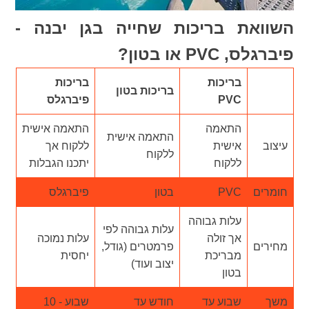
השוואת בריכות שחייה בגן יבנה -
פיברגלס, PVC או בטון?
בריכות
בריכות
בריכות בטון
PVC
פיברגלס
התאמה
התאמה אישית
התאמה אישית
עיצוב
אישית
ללקוח אך
ללקוח
ללקוח
יתכנו הגבלות
חומרים
PVC
בטון
פיברגלס
עלות גבוהה
עלות גבוהה לפי
אך זולה
עלות נמוכה
מחירים
פרמטרים (גודל,
מבריכת
יחסית
יצוב ועוד)
בטון
משך
שבוע עד
חודש עד
שבוע - 10