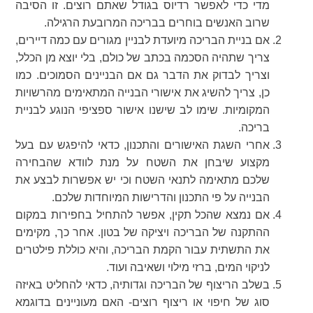
מדי כדי לאפשר רדיוס בגודל שאתם רוצים. זו הסיבה
שרוב האנשים בוחרים בבריכה המרובעת הרגילה.
אם בניית הבריכה מיועדת לבניין מגורים עם כמה דיירים,
צריך שתהיה הסכמה בכתב של כולם, בלי יוצא מן הכלל,
וצריך לבדוק את הדבר גם אם הבניינים הסמוכים. כמו
כן, צריך להשיג את אישורי הבנייה המתאימים מהרשויות
המקומיות. שימו לב שישנו אישור ספציפי הנוגע לבניית
בריכה.
אחרי השגת האישורים והתכנון, כדאי להיפגש עם בעל
מקצוע שיבחן את השטח על מנת לוודא שהבחירה
שלכם מתאימה לתנאי השטח וכי יש אפשרות לבצע את
הבנייה על פי התכנון והדרישות המיוחדות שלכם.
אם נמצא שהכל תקין, אפשר להתחיל בחפירות במקום
ההתקנה של הבריכה ויציקה של בטון. אחר כך, מקימים
את התשתית עבור הקמת הבריכה, והיא כוללת פילטרים
לניקוי המים, ברזי מילוי ושאיבה ועוד.
בשלב הריצוף של הבריכה וגדותיה, כדאי להחליט באיזה
סוג של חיפוי או ריצוף רוצים- האם מעוניינים בדוגמא