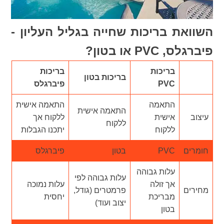
השוואת בריכות שחייה בגליל העליון -
פיברגלס, PVC או בטון?
בריכות
בריכות
בריכות בטון
PVC
פיברגלס
התאמה
התאמה אישית
התאמה אישית
עיצוב
אישית
ללקוח אך
ללקוח
ללקוח
יתכנו הגבלות
חומרים
PVC
בטון
פיברגלס
עלות גבוהה
עלות גבוהה לפי
אך זולה
עלות נמוכה
מחירים
פרמטרים (גודל,
מבריכת
יחסית
יצוב ועוד)
בטון