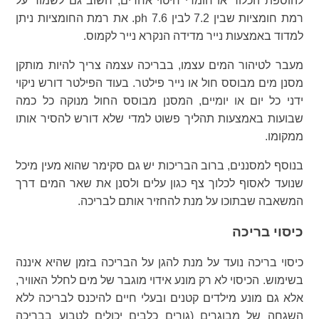
להוספת הכלור או חומרי חיטוי אחרים, חשוב גם לשמור על
רמת חומציות שבין 7.2 לבין 7.6 ph. את רמת החומציות ניתן
למדוד באמצעות נייר מדידה הנקרא נייר לקמוס.
מעבר לטיהור המים עצמו, בבריכה עצמה צריך להיות מותקן
מסנן מים מבוסס חול או נייר פילטר. בעוד הפילטר דורש ניקוי
ידני כל יום או יומיים, המסנן מבוסס החול מנוקה כל כמה
שבועות באמצעות תהליך פשוט למדי שלא דורש להסיר אותו
ממקומו.
בנוסף למסננים, ברוב הבריכות יש גם סקימר שהוא מעין מיכל
שנועד לאסוף לכלוך צף כגון עלים ולסנן את שאר המים דרך
המשאבה שבתוכו על מנת להחזיר אותם לבריכה.
כיסוי בריכה
כיסוי בריכה נועד על מנת להגן על הבריכה בזמן שהיא איננה
בשימוש. הכיסוי לא רק מונע אידוי מוגבר של מים לחלל האוויר,
אלא גם מונע מילדים קטנים ובעלי חיים להיכנס לבריכה ללא
השגחה של מבוגרים (גורים כלבים יכולים לטבוע בבריכה