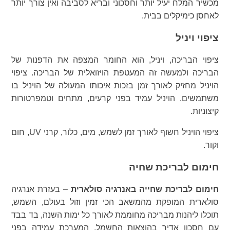
מכשיר המלח יעיל יותר וחסכוני ובריא לסביבה ואין צורך יותר
לאחסן כימיקלים בבית.
ציפוי ויניל
ציפוי הבריכה, ויניל, הוא החומר המצפה את הדפנות של
הבריכה ולמעשה זה המעטפת הויזואלית של הבריכה. ציפוי
הויניל מחזיק לאורך זמן בזכות איכותו המעולה של הויניל בו
משתמשים. הויניל עמיד בפני קרעים, מתחים וטמפרטורות
קיצוניות.
ציפוי הויניל חשוף לאורך זמן לשמש, מים, כלור, קרני UV, חום
וקור.
חימום לבריכת שחיה
חימום לבריכת שחייה באנרגיה סולארית
– בעזרת אנרגיה
סולארית המופקת מהמשאב הכי זמין וזול בעולם, השמש,
תוכלו ליהנות מבריכה מחוממת לאורך כל ימות השנה, בד בבד
עם חסכון אדיר בהוצאות החשמל. המערכת עמידה בפני