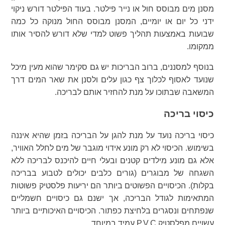
מסנן מים מבוסס חול או נייר פילטר. בעוד הפילטר דורש ניקוי
ידני כל יום או יומיים, המסנן מבוסס החול מנוקה כל כמה
שבועות באמצעות תהליך פשוט למדי שלא דורש להסיר אותו
ממקומו.
בנוסף למסננים, ברוב הבריכות יש גם סקימר שהוא מעין מיכל
שנועד לאסוף לכלוך צף כגון עלים ולסנן את שאר המים דרך
המשאבה שבתוכו על מנת להחזיר אותם לבריכה.
כיסוי בריכה
כיסוי בריכה נועד על מנת להגן על הבריכה בזמן שהיא איננה
בשימוש. הכיסוי לא רק מונע אידוי מוגבר של מים לחלל האוויר,
אלא גם מונע מילדים קטנים ובעלי חיים להיכנס לבריכה ללא
השגחה של מבוגרים (גורים כלבים יכולים לטבוע בבריכה
בקלות). הכיסויים הפשוטים ביותר הם יריעות פלסטיק פשוטות
המתאימות לגודל הבריכה, אך ישנם גם כיסויים חשמליים
שנפתחים ונסגרים בלחיצת כפתור. הכיסויים האיכותיים ביותר
עשויים מפלסטיק P.V.C עמיד במיוחד.