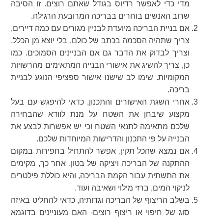
מדי כדי לאפשר רדיוס בגודל שאתם רוצים. זו הסיבה
שרוב האנשים בוחרים בבריכה המרובעת הרגילה.
אם בניית הבריכה מיועדת לבניין מגורים עם כמה דיירים,
צריך שתהיה הסכמה בכתב של כולם, בלי יוצא מן הכלל,
וצריך לבדוק את הדבר גם אם הבניינים הסמוכים. כמו
כן, צריך להשיג את אישורי הבנייה המתאימים מהרשויות
המקומיות. שימו לב שישנו אישור ספציפי הנוגע לבניית
בריכה.
אחרי השגת האישורים והתכנון, כדאי להיפגש עם בעל
מקצוע שיבחן את השטח על מנת לוודא שהבחירה
שלכם מתאימה לתנאי השטח וכי יש אפשרות לבצע את
הבנייה על פי התכנון והדרישות המיוחדות שלכם.
אם נמצא שהכל תקין, אפשר להתחיל בחפירות במקום
ההתקנה של הבריכה ויציקה של בטון. אחר כך, מקימים
את התשתית עבור הקמת הבריכה, והיא כוללת פילטרים
לניקוי המים, ברזי מילוי ושאיבה ועוד.
בשלב הריצוף של הבריכה וגדותיה, כדאי להחליט באיזה
סוג של חיפוי או ריצוף רוצים- האם מעוניינים בדוגמא