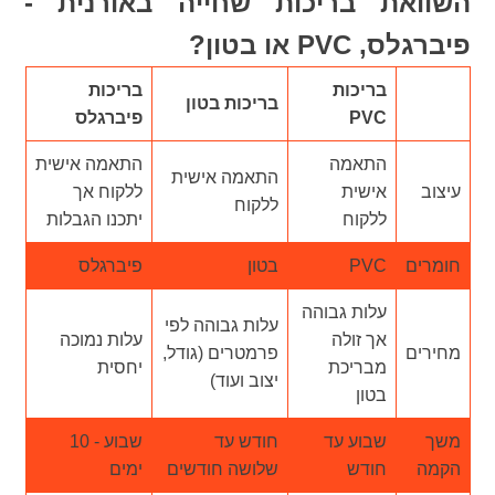
השוואת בריכות שחייה באורנית -
פיברגלס, PVC או בטון?
בריכות
בריכות
בריכות בטון
PVC
פיברגלס
התאמה
התאמה אישית
התאמה אישית
עיצוב
אישית
ללקוח אך
ללקוח
ללקוח
יתכנו הגבלות
חומרים
PVC
בטון
פיברגלס
עלות גבוהה
עלות גבוהה לפי
אך זולה
עלות נמוכה
מחירים
פרמטרים (גודל,
מבריכת
יחסית
יצוב ועוד)
בטון
משך
שבוע עד
חודש עד
שבוע - 10
הקמה
חודש
שלושה חודשים
ימים