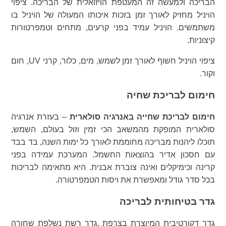
הבריכה ולמעשה זה המעטפת הויזואלית של הבריכה. ציפוי
הויניל מחזיק לאורך זמן בזכות איכותו המעולה של הויניל בו
משתמשים. הויניל עמיד בפני קרעים, מתחים וטמפרטורות
קיצוניות.
ציפוי הויניל חשוף לאורך זמן לשמש, מים, כלור, קרני UV, חום
וקור.
חימום לבריכת שחיה
חימום לבריכת שחייה באנרגיה סולארית
– בעזרת אנרגיה
סולארית המופקת מהמשאב הכי זמין וזול בעולם, השמש,
תוכלו ליהנות מבריכה מחוממת לאורך כל ימות השנה, בד בבד
עם חסכון אדיר בהוצאות החשמל. המערכת עמידה בפני
קרינה וכימיקלים ואינה צוברת אבנית. היא מתאימה לבריכות
בכל סדר גודל ומאפשרת את ויסות הטמפרטורה.
גדר בטיחותית לבריכה
גדר דקורטיבית המיוצרת בצרפת ,גדר רשת נשלפת שחורה